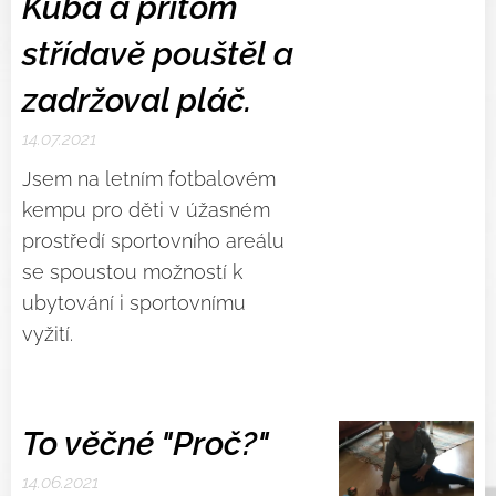
Kuba a přitom
střídavě pouštěl a
zadržoval pláč.
14.07.2021
Jsem na letním fotbalovém
kempu pro děti v úžasném
prostředí sportovního areálu
se spoustou možností k
ubytování i sportovnímu
vyžití.
To věčné "Proč?"
14.06.2021