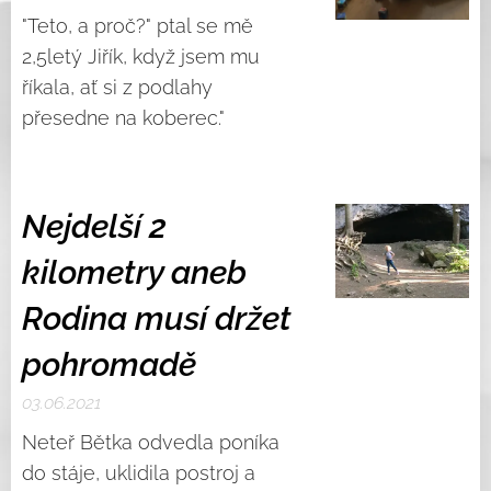
"Teto, a proč?" ptal se mě
2,5letý Jiřík, když jsem mu
říkala, ať si z podlahy
přesedne na koberec."
Nejdelší 2
kilometry aneb
Rodina musí držet
pohromadě
03.06.2021
Neteř Bětka odvedla poníka
do stáje, uklidila postroj a