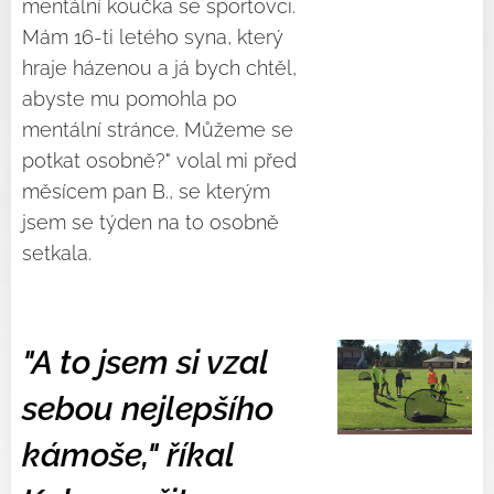
mentální koučka se sportovci.
Mám 16-ti letého syna, který
hraje házenou a já bych chtěl,
abyste mu pomohla po
mentální stránce. Můžeme se
potkat osobně?" volal mi před
měsícem pan B., se kterým
jsem se týden na to osobně
setkala.
"A to jsem si vzal
sebou nejlepšího
kámoše," říkal