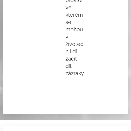
prostor,
ve
kterém
se
mohou
v
životec
h lidí
začít
dít
zázraky
.