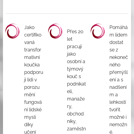
Jako
Pomáhá
Přes 20
certifiko
m lidem
let
vaná
dostat
pracuji
transfor
se z
jako
mativní
nekoneč
osobní a
koučka
ného
týmový
podporu
přemýšl
kouč s
ji lidi v
ení a s
podnikat
porozu
nadšení
eli,
mění
m a
manaže
fungová
lehkostí
ry,
ní lidské
tvořit
obchod
mysli
možné i
níky,
díky
nemožn
zaměstn
učení
é.