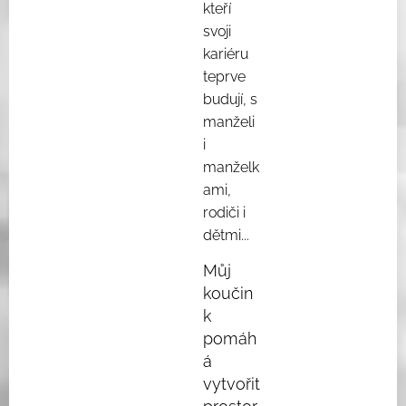
kteří
svoji
kariéru
teprve
budují, s
manželi
i
manželk
ami,
rodiči i
dětmi...
Můj
koučin
k
pomáh
á
vytvořit