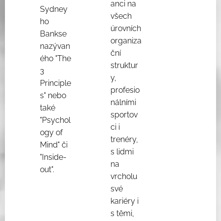
anci na
Sydney
všech
ho
úrovních
Bankse
organiza
nazývan
ční
ého "The
struktur
3
y,
Principle
profesio
s" nebo
nálními
také
sportov
"Psychol
ci i
ogy of
trenéry,
Mind" či
s lidmi
"Inside-
na
out".
vrcholu
své
kariéry i
s těmi,