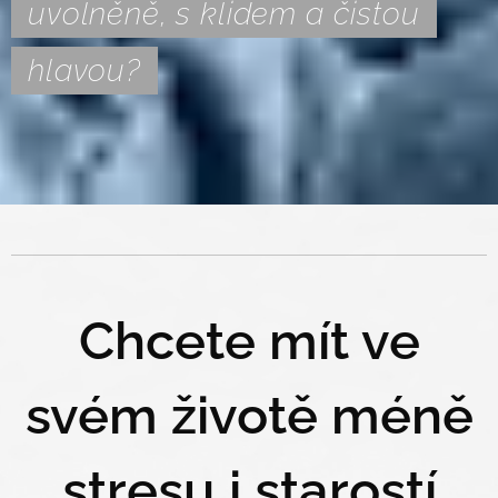
uvolněně, s klidem a čistou
hlavou?
Chcete mít ve
svém životě méně
stresu i starostí