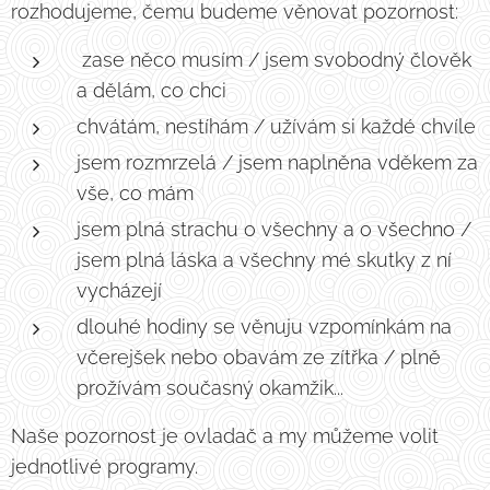
rozhodujeme, čemu budeme věnovat pozornost:
zase něco musím / jsem svobodný člověk
a dělám, co chci
chvátám, nestíhám / užívám si každé chvíle
jsem rozmrzelá / jsem naplněna vděkem za
vše, co mám
jsem plná strachu o všechny a o všechno /
jsem plná láska a všechny mé skutky z ní
vycházejí
dlouhé hodiny se věnuju vzpomínkám na
včerejšek nebo obavám ze zítřka / plně
prožívám současný okamžik...
Naše pozornost je ovladač a my můžeme volit
jednotlivé programy.