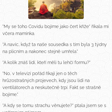
"My se toho Covidu bojíme jako čert kříže" říkala mi
včera maminka.
"A navíc, když ta naše sousedka s tím byla 3 týdny
na plicním a nakonec stejně umřela."
"A kolik znáš lidí, kteří měli tu lehčí formu?"
"No, v televizi pořád říkají jen o těch
hrůzostrašných projevech, kdy jsou lidi na
ventilátorech a neskutečně trpí. Fakt se strašně
bojíme."
"A kdy se tomu strachu věnujete?" ptala jsem se s