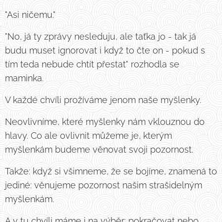
"Asi ničemu."
"No, já ty zprávy nesleduju, ale taťka jo - tak já
budu muset ignorovat i když to čte on - pokud s
tím teda nebude chtít přestat" rozhodla se
maminka.
V každé chvíli prožíváme jenom naše myšlenky.
Neovlivníme, které myšlenky nám vklouznou do
hlavy. Co ale ovlivnit můžeme je, kterým
myšlenkám budeme věnovat svoji pozornost.
Takže: když si všimneme, že se bojíme, znamená to
jediné: věnujeme pozornost našim strašidelným
myšlenkám.
A v tu chvíli máme i na výběr: pokračovat nebo