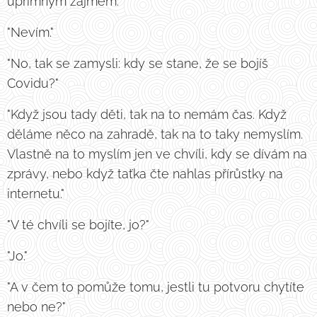
upřímným zájmem.
"Nevím."
"No, tak se zamysli: kdy se stane, že se bojíš
Covidu?"
"Když jsou tady děti, tak na to nemám čas. Když
děláme něco na zahradě, tak na to taky nemyslím.
Vlastně na to myslím jen ve chvíli, kdy se dívám na
zprávy, nebo když taťka čte nahlas přírůstky na
internetu."
"V té chvíli se bojíte, jo?"
"Jo."
"A v čem to pomůže tomu, jestli tu potvoru chytíte
nebo ne?"